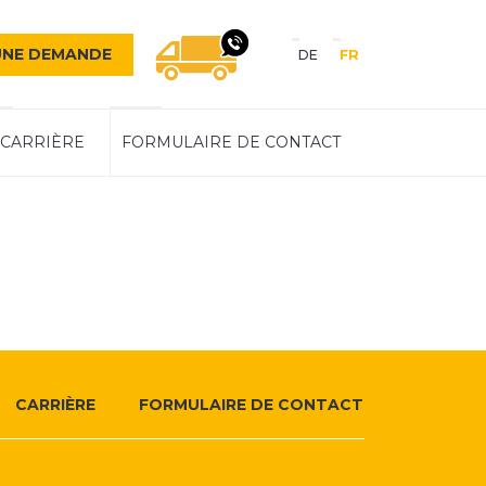
Sprache
UNE DEMANDE
DE
FR
Navigation
NOUS VOUS RAPPELONS 
CARRIÈRE
FORMULAIRE DE CONTACT
CARRIÈRE
FORMULAIRE DE CONTACT