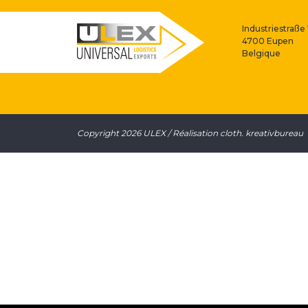
Industriestraße 
4700 Eupen
Belgique
Copyright 2026 ULEX / Réalisation
cloth. kreativbureau