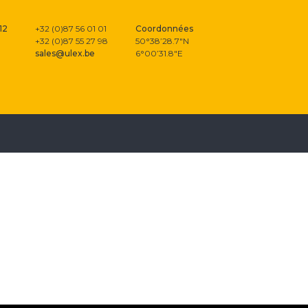
12
+32 (0)87 56 01 01
Coordonnées
+32 (0)87 55 27 98
50°38’28.7″N
sales@ulex.be
6°00’31.8″E