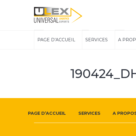
ULEX
Navigation
PAGE D’ACCUEIL
SERVICES
A PROP
principale
Logistics
190424_D
Plus
Footer
d'informations
PAGE D’ACCUEIL
SERVICES
A PROPOS
Navigation