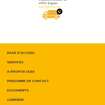
4700 Eupen
sales@ulex.be
NOUS VOUS RAPPEL
P
F
PAGE D’ACCUEIL
l
o
SERVICES
u
o
A PROPOS ULEX
s
t
PERSONNE DE CONTACT
d
e
DOCUMENTS
'
r
CARRIÈRE