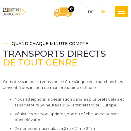
S
DE
FR
U
NOUS VOUS RAPPELON
p
r
QUAND CHAQUE MINUTE COMPTE
L
a
TRANSPORTS DIRECTS
DE TOUT GENRE
c
E
h
Comptez sur nous si vous voulez être sûr que vos marchandises
e
arrivent à destination de manière rapide et fiable :
X
N
Nous atteignons la destination dans les plus brefs délais et
sans détours. 24 heures sur 24, à travers toute l’Europe.
a
Véhicules de type Sprinter, box ou bâche. Avec ou sans
L
pont élévateur.
v
Dimensions maximales : 4,2 m x 2,1m x 2,1 m