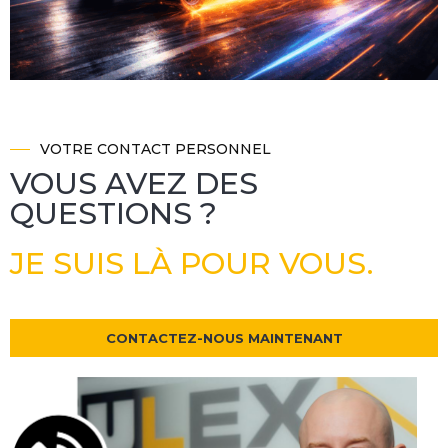
i
c
VOTRE CONTACT PERSONNEL
VOUS AVEZ DES
s
QUESTIONS ?
JE SUIS LÀ POUR VOUS.
CONTACTEZ-NOUS MAINTENANT