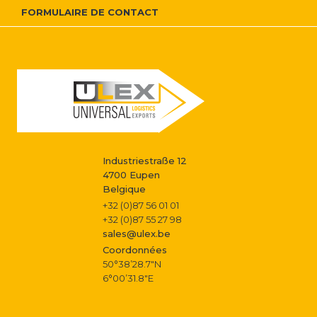
i
FORMULAIRE DE CONTACT
N
n
a
f
v
o
i
r
g
m
Industriestraße 12
a
4700 Eupen
a
Belgique
t
+32 (0)87 56 01 01
t
+32 (0)87 55 27 98
i
sales@ulex.be
i
Coordonnées
o
50°38’28.7″N
o
6°00’31.8″E
n
n