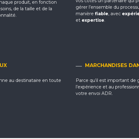
vos côtés un partenaire qui 
haque produit, en fonction
gérer l’ensemble du process
oins, de la taille et de la
manière
fiable
, avec
expéri
onnalité.
et
expertise
.
AUX
MARCHANDISES DA
enne au destinataire en toute
Parce qu’il est important de 
l’expérience et au profession
votre envoi ADR.