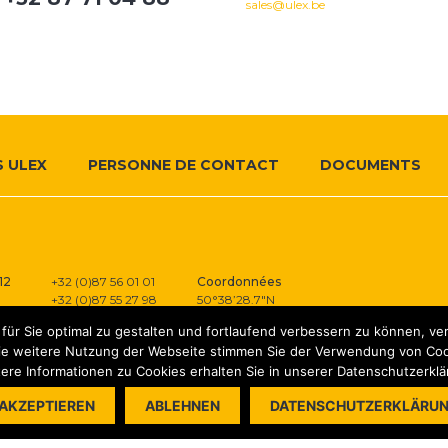
sales@ulex.be
 ULEX
PERSONNE DE CONTACT
DOCUMENTS
12
+32 (0)87 56 01 01
Coordonnées
+32 (0)87 55 27 98
50°38’28.7″N
sales@ulex.be
6°00’31.8″E
ür Sie optimal zu gestalten und fortlaufend verbessern zu können, v
ie weitere Nutzung der Webseite stimmen Sie der Verwendung von Coo
ere Informationen zu Cookies erhalten Sie in unserer Datenschutzerkl
AKZEPTIEREN
ABLEHNEN
DATENSCHUTZERKLÄRU