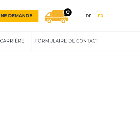
Sprache
UNE DEMANDE
DE
FR
Navigation
NOUS VOUS RAPPELONS 
CARRIÈRE
FORMULAIRE DE CONTACT