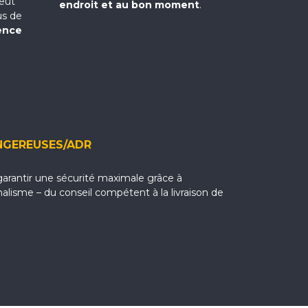
peut
endroit et au bon moment
.
us de
ence
NGEREUSES/ADR
garantir une sécurité maximale grâce à
nalisme – du conseil compétent à la livraison de