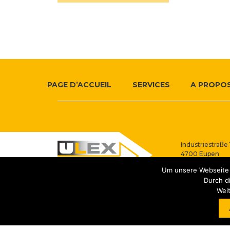
Plus
Footer
d'informations
PAGE D’ACCUEIL
SERVICES
A PROPOS
Navigation
Industriestraße 
4700 Eupen
Belgique
Um unsere Webseite f
Durch d
Weit
Copyright 2026 ULEX / Réalisation
cloth. kreativbureau