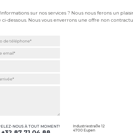
'informations sur nos services ? Nous nous ferons un plaisi
e ci-dessous. Nous vous enverrons une offre non contractue
 de téléphone
*
e email
*
arrivée
*
Industriestraße 12
ELEZ-NOUS À TOUT MOMENT!
4700 Eupen
+32 87 71 04 88