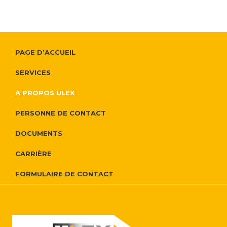
P
F
PAGE D’ACCUEIL
l
o
SERVICES
u
o
A PROPOS ULEX
s
t
PERSONNE DE CONTACT
d
e
DOCUMENTS
'
r
CARRIÈRE
i
FORMULAIRE DE CONTACT
N
n
a
f
v