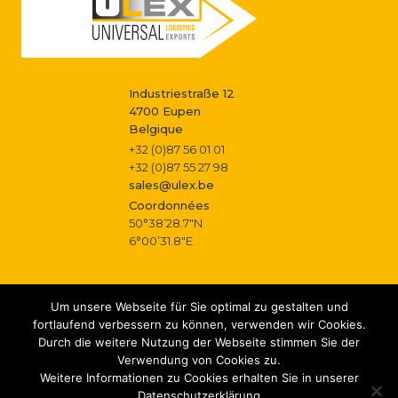
o
i
r
g
m
Industriestraße 12
a
4700 Eupen
a
Belgique
t
+32 (0)87 56 01 01
t
+32 (0)87 55 27 98
i
sales@ulex.be
i
Coordonnées
o
50°38’28.7″N
o
6°00’31.8″E
n
n
s
Um unsere Webseite für Sie optimal zu gestalten und
fortlaufend verbessern zu können, verwenden wir Cookies.
cloth. kreativbureau
Copyright 2026 ULEX / Réalisation
Durch die weitere Nutzung der Webseite stimmen Sie der
Mentions légales
Protection des données
|
Verwendung von Cookies zu.
Weitere Informationen zu Cookies erhalten Sie in unserer
Datenschutzerklärung