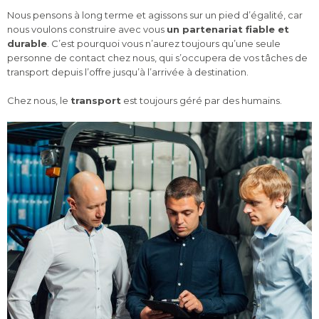
i
Nous pensons à long terme et agissons sur un pied d’égalité, car
o
nous voulons construire avec vous
un partenariat fiable et
g
durable
. C’est pourquoi vous n’aurez toujours qu’une seule
personne de contact chez nous, qui s’occupera de vos tâches de
a
transport depuis l’offre jusqu’à l’arrivée à destination.
g
t
Chez nous, le
transport
est toujours géré par des humains.
i
i
o
n
s
t