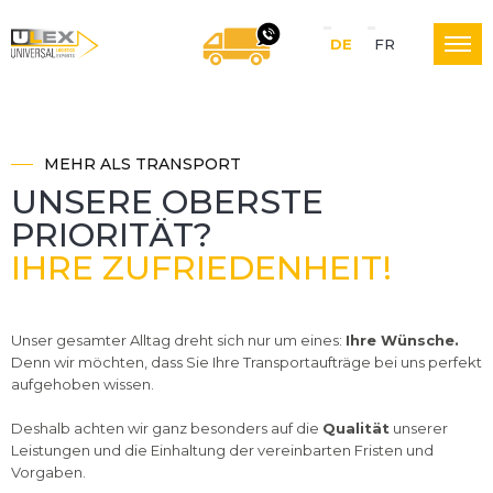
S
DE
FR
U
WIR RUFEN SIE GERNE
p
r
MEHR ALS TRANSPORT
L
a
UNSERE OBERSTE
PRIORITÄT?
c
IHRE ZUFRIEDENHEIT!
E
h
e
Unser gesamter Alltag dreht sich nur um eines:
Ihre Wünsche.
X
Denn wir möchten, dass Sie Ihre Transportaufträge bei uns perfekt
N
aufgehoben wissen.
a
Deshalb achten wir ganz besonders auf die
Qualität
unserer
L
Leistungen und die Einhaltung der vereinbarten Fristen und
v
Vorgaben.