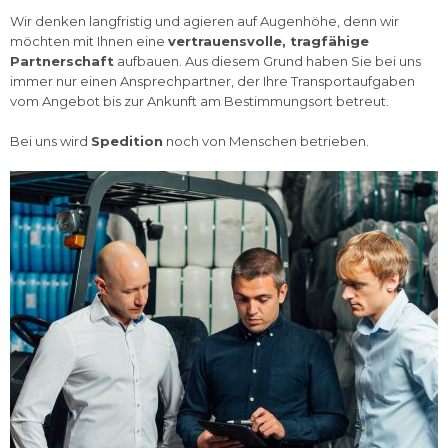
i
Wir denken langfristig und agieren auf Augenhöhe, denn wir
o
möchten mit Ihnen eine
vertrauensvolle, tragfähige
g
Partnerschaft
aufbauen. Aus diesem Grund haben Sie bei uns
immer nur einen Ansprechpartner, der Ihre Transportaufgaben
a
vom Angebot bis zur Ankunft am Bestimmungsort betreut.
g
t
Bei uns wird
Spedition
noch von Menschen betrieben.
i
i
o
n
s
t