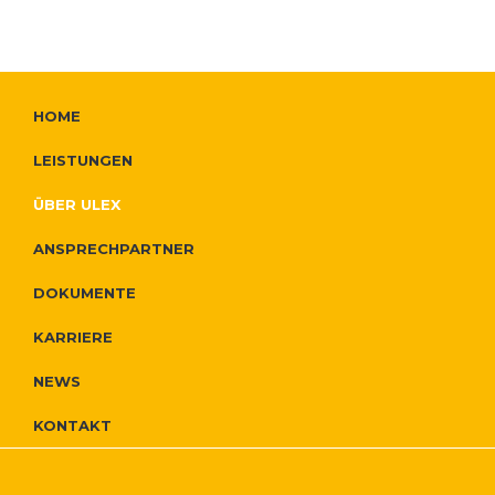
W
F
HOME
e
o
LEISTUNGEN
i
o
ÜBER ULEX
t
t
ANSPRECHPARTNER
e
e
DOKUMENTE
r
r
KARRIERE
e
NEWS
N
I
KONTAKT
a
n
v