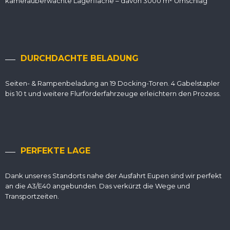
kameraüberwachte Lagerfläche – davon 3000 m² Umschlag
DURCHDACHTE BELADUNG
Seiten- & Rampenbeladung an 19 Docking-Toren. 4 Gabelstapler
bis 10 t und weitere Flurförderfahrzeuge erleichtern den Prozess.
PERFEKTE LAGE
Dank unseres Standorts nahe der Ausfahrt Eupen sind wir perfekt
an die A3/E40 angebunden. Das verkürzt die Wege und
Transportzeiten.