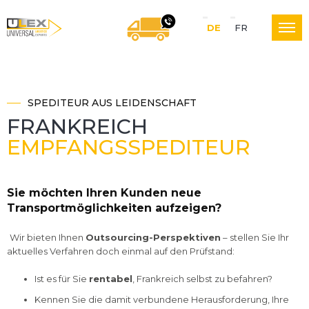
S
DE
FR
U
WIR RUFEN SIE GERNE
p
r
SPEDITEUR AUS LEIDENSCHAFT
L
a
FRANKREICH
EMPFANGSSPEDITEUR
c
E
h
Sie möchten Ihren Kunden neue
e
Transportmöglichkeiten aufzeigen?
X
N
Wir bieten Ihnen
Outsourcing-Perspektiven
– stellen Sie Ihr
aktuelles Verfahren doch einmal auf den Prüfstand:
a
L
Ist es für Sie
rentabel
, Frankreich selbst zu befahren?
v
Kennen Sie die damit verbundene Herausforderung, Ihre