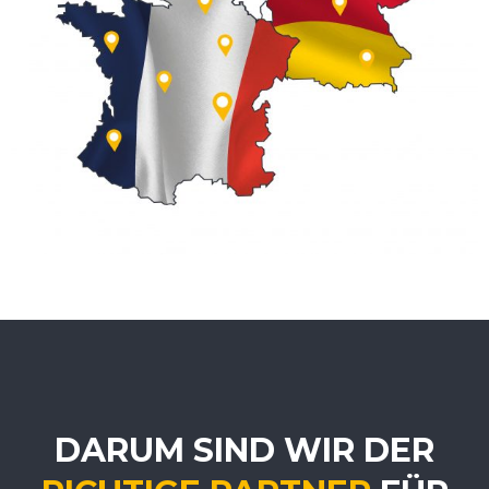
i
c
s
DARUM SIND WIR DER