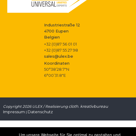
g
s
a
Industriestraße 12
t
4700 Eupen
Belgien
i
+32 (0)87 56 01 01
+32 (0)87 55 27 98
o
sales@ulex.be
Koordinaten
n
50°38’28.7″N
6°00’31.8″E
cloth. kreativbureau
Copyright 2026 ULEX / Realisierung
Impressum
Datenschutz
|
Um unsere Webseite für Sie optimal zu gestalten und