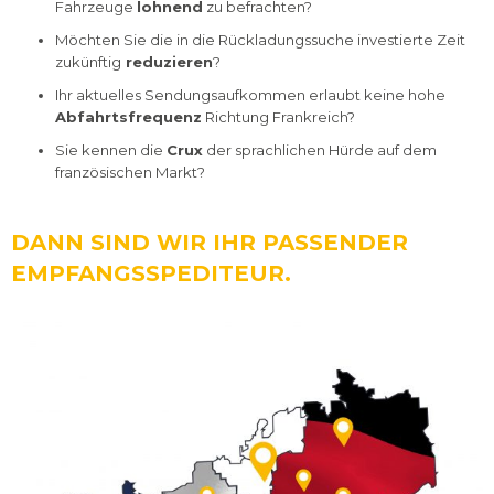
Fahrzeuge
lohnend
zu befrachten?
i
Möchten Sie die in die Rückladungssuche investierte Zeit
o
g
zukünftig
reduzieren
?
Ihr aktuelles Sendungsaufkommen erlaubt keine hohe
a
Abfahrtsfrequenz
Richtung Frankreich?
g
t
Sie kennen die
Crux
der sprachlichen Hürde auf dem
französischen Markt?
i
i
DANN SIND WIR IHR PASSENDER
o
EMPFANGSSPEDITEUR.
n
s
t