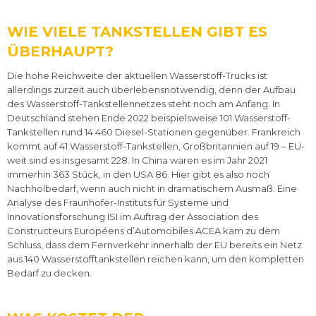
WIE VIELE TANKSTELLEN GIBT ES
ÜBERHAUPT?
Die hohe Reichweite der aktuellen Wasserstoff-Trucks ist
allerdings zurzeit auch überlebensnotwendig, denn der Aufbau
des Wasserstoff-Tankstellennetzes steht noch am Anfang. In
Deutschland stehen Ende 2022 beispielsweise 101 Wasserstoff-
Tankstellen rund 14.460 Diesel-Stationen gegenüber. Frankreich
kommt auf 41 Wasserstoff-Tankstellen, Großbritannien auf 19 – EU-
weit sind es insgesamt 228. In China waren es im Jahr 2021
immerhin 363 Stück, in den USA 86. Hier gibt es also noch
Nachholbedarf, wenn auch nicht in dramatischem Ausmaß: Eine
Analyse des Fraunhofer-Instituts für Systeme und
Innovationsforschung ISI im Auftrag der Association des
Constructeurs Européens d’Automobiles ACEA kam zu dem
Schluss, dass dem Fernverkehr innerhalb der EU bereits ein Netz
aus 140 Wasserstofftankstellen reichen kann, um den kompletten
Bedarf zu decken.