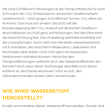
Mit rund 2,5 Millionen Fahrzeugen ist die Transportbranche für rund
10 Prozent der CO
-Emissionen im deutschen Straßenverkehr
2
verantwortlich – 2020 gingen 14,6 Millionen Tonnen CO
allein auf
2
ihr Konto. Das muss sich ändern: Bis 2030 will die
Bundesregierung den CO
-Ausstoß auf deutschen Straßen in
2
etwa halbieren, bis 2045 ganz auf Null bringen. Bei den Pkw steht
die Marschrichtung fest: Die Umstellung auf Elektromobilität soll
die Lösung bringen. Auch viele Lkw-Hersteller experimentieren
mit E-Antrieben, die hinsichtlich Infrastruktur, Ladezeiten und
Reichweite aber bisher noch nicht ganz mit klassischen
Verbrennern mithalten können. Macht bei den
Transportfahrzeugen vielleicht doch der Wasserstoffantrieb das
Rennen? Auch wenn diese Technologie ebenfalls noch davon
entfernt ist, den Diesel abzulösen, lohnt es sich, den
vielversprechenden Ansatz näher anzuschauen.
WIE WIRD WASSERSTOFF
HERGESTELLT?
Es gibt verschiedene Wege, Wasserstoff herzustellen. Zurzeit wird