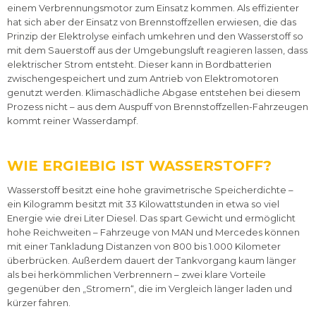
einem Verbrennungsmotor zum Einsatz kommen. Als effizienter
hat sich aber der Einsatz von Brennstoffzellen erwiesen, die das
Prinzip der Elektrolyse einfach umkehren und den Wasserstoff so
mit dem Sauerstoff aus der Umgebungsluft reagieren lassen, dass
elektrischer Strom entsteht. Dieser kann in Bordbatterien
zwischengespeichert und zum Antrieb von Elektromotoren
genutzt werden. Klimaschädliche Abgase entstehen bei diesem
Prozess nicht – aus dem Auspuff von Brennstoffzellen-Fahrzeugen
kommt reiner Wasserdampf.
WIE ERGIEBIG IST WASSERSTOFF?
Wasserstoff besitzt eine hohe gravimetrische Speicherdichte –
ein Kilogramm besitzt mit 33 Kilowattstunden in etwa so viel
Energie wie drei Liter Diesel. Das spart Gewicht und ermöglicht
hohe Reichweiten – Fahrzeuge von MAN und Mercedes können
mit einer Tankladung Distanzen von 800 bis 1.000 Kilometer
überbrücken. Außerdem dauert der Tankvorgang kaum länger
als bei herkömmlichen Verbrennern – zwei klare Vorteile
gegenüber den „Stromern“, die im Vergleich länger laden und
kürzer fahren.