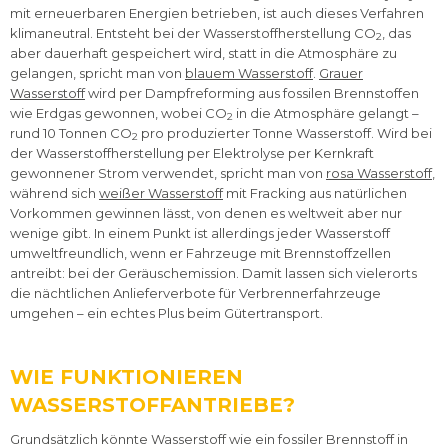
mit erneuerbaren Energien betrieben, ist auch dieses Verfahren
klimaneutral. Entsteht bei der Wasserstoffherstellung CO
, das
2
aber dauerhaft gespeichert wird, statt in die Atmosphäre zu
gelangen, spricht man von
blauem Wasserstoff
.
Grauer
Wasserstoff
wird per Dampfreforming aus fossilen Brennstoffen
wie Erdgas gewonnen, wobei CO
in die Atmosphäre gelangt –
2
rund 10 Tonnen CO
pro produzierter Tonne Wasserstoff. Wird bei
2
der Wasserstoffherstellung per Elektrolyse per Kernkraft
gewonnener Strom verwendet, spricht man von
rosa Wasserstoff
,
während sich
weißer Wasserstoff
mit Fracking aus natürlichen
Vorkommen gewinnen lässt, von denen es weltweit aber nur
wenige gibt. In einem Punkt ist allerdings jeder Wasserstoff
umweltfreundlich, wenn er Fahrzeuge mit Brennstoffzellen
antreibt: bei der Geräuschemission. Damit lassen sich vielerorts
die nächtlichen Anlieferverbote für Verbrennerfahrzeuge
umgehen – ein echtes Plus beim Gütertransport.
WIE FUNKTIONIEREN
WASSERSTOFFANTRIEBE?
Grundsätzlich könnte Wasserstoff wie ein fossiler Brennstoff in