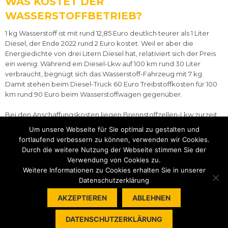
WAS KOSTET DER
WASSERSTOFFBETRIEB?
1 kg Wasserstoff ist mit rund 12,85 Euro deutlich teurer als 1 Liter
Diesel, der Ende 2022 rund 2 Euro kostet. Weil er aber die
Energiedichte von drei Litern Diesel hat, relativiert sich der Preis
ein wenig: Während ein Diesel-Lkw auf 100 km rund 30 Liter
verbraucht, begnügt sich das Wasserstoff-Fahrzeug mit 7 kg.
Damit stehen beim Diesel-Truck 60 Euro Treibstoffkosten für 100
km rund 90 Euro beim Wasserstoffwagen gegenüber.
Bei den Anschaffungskosten liegen Brennstoffzellen-Lkw zurzeit
noch zwischen 200.000 und 600.000 Dollar. Das wird in zehn
Um unsere Webseite für Sie optimal zu gestalten und
Jahren anders aussehen. Denn 85 bis 95 Prozent der gesamten
fortlaufend verbessern zu können, verwenden wir Cookies.
Anschaffungskosten entfallen auf die Antriebssysteme, deren
Durch die weitere Nutzung der Webseite stimmen Sie der
Kosten nach Einschätzung der unabhängigen Organisation ICCT
Verwendung von Cookies zu.
bis dahin auf 75 bis 85 Prozent des heutigen Niveaus fallen
Weitere Informationen zu Cookies erhalten Sie in unserer
werden. Als Grund für diese Entwicklung nennt die ICCT den durch
Datenschutzerklärung
stete Marktentwicklung bedingten Preisverfall bei Batterie- und
Brennstoffzellensystemen.
AKZEPTIEREN
ABLEHNEN
DATENSCHUTZERKLÄRUNG