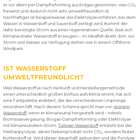
er vor allem per Dampfreforming aus Erdgas gewonnen, was CO
2
freisetzt und dadurch nicht sehr umweltfreundlich ist.
Nachhaltiger ist beispielsweise das Elektrolyseverfahren, bei dem
Wasser in Wasserstoff und Sauerstoff zerlegt wird. Kommt der
dafür benötigte Strom aus einer regenerativen Quelle, lässt sich
klimaneutraler Wasserstoff erzeugen – im Idealfall direkt dort, wo
Strom und Wasser zur Verfügung stehen wie in einem Offshore-
Windpark.
IST WASSERSTOFF
UMWELTFREUNDLICH?
Weil Wasserstoff je nach Herkunft und Herstellungsmethode
einen unterschiedlich großen Einfluss aufs Klima nimmt, hat sich
eine Farbpalette etabliert, die die verschiedenen Ursprünge
einordnen hilft. Nach diesem Schema spricht man von
grünem
Wasserstoff
, wenn er klimaneutral hergestellt wird – mittels
Biomassevergasung, Biogas-Dampfreforming oder Elektrolyse
mit klimaneutralem Strom.
Türkiser Wasserstoff
entsteht bei der
Methanpyrolyse, deren Nebenprodukt nicht CO
, sondern fester
2
Kohlenstoff ist. Wird dieser dauerhaft gebunden und die Pyrolyse