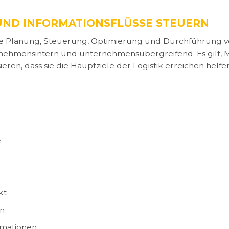
 UND INFORMATIONSFLÜSSE STEUERN
 die Planung, Steuerung, Optimierung und Durchführung 
rnehmensintern und unternehmensübergreifend. Es gilt, M
ieren, dass sie die Hauptziele der Logistik erreichen helfen
e
e
kt
en
rmationen