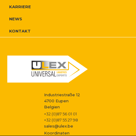
r
i
r
KARRIERE
o
e
g
NEWS
N
I
a
KONTAKT
a
g
n
t
v
f
i
i
i
o
o
g
s
n
a
s
Industriestraße 12
t
4700 Eupen
Belgien
i
t
+32 (0)87 56 01 01
+32 (0)87 55 27 98
o
sales@ulex.be
Koordinaten