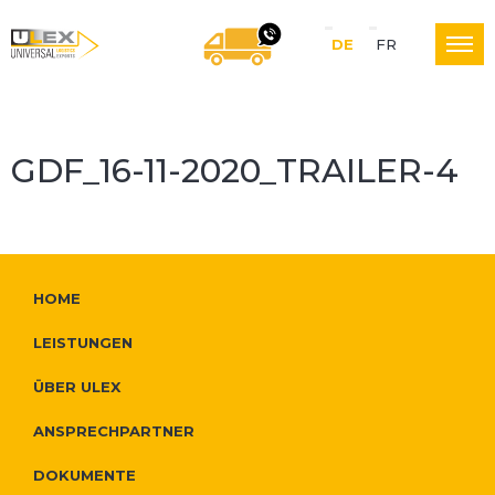
S
DE
FR
U
WIR RUFEN SIE GERNE
p
r
GDF_16-11-2020_TRAILER-4
L
a
c
E
W
h
F
HOME
e
e
o
LEISTUNGEN
X
i
N
o
ÜBER ULEX
t
a
t
ANSPRECHPARTNER
L
e
v
e
DOKUMENTE