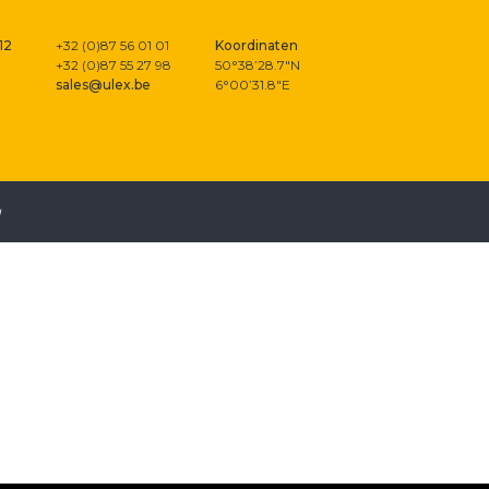
12
+32 (0)87 56 01 01
Koordinaten
+32 (0)87 55 27 98
50°38’28.7″N
sales@ulex.be
6°00’31.8″E
u