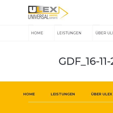
ULEX
Hauptnavigation
HOME
LEISTUNGEN
ÜBER UL
Logistics
GDF_16-11
Weitere
Footer
Infos
HOME
LEISTUNGEN
ÜBER ULEX
Navigation