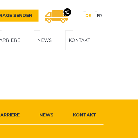
Sprache
RAGE SENDEN
DE
FR
Navigation
WIR RUFEN SIE GERNE Z
ARRIERE
NEWS
KONTAKT
KARRIERE
NEWS
KONTAKT