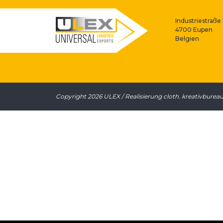
Industriestraße 
4700 Eupen
Belgien
Copyright 2026 ULEX / Realisierung
cloth. kreativburea