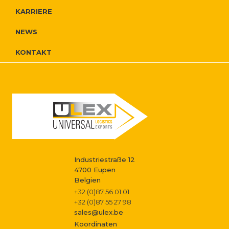
r
i
r
KARRIERE
o
e
g
NEWS
N
I
a
KONTAKT
a
g
n
t
v
f
i
i
i
o
o
g
s
n
a
s
Industriestraße 12
t
4700 Eupen
Belgien
i
t
+32 (0)87 56 01 01
+32 (0)87 55 27 98
o
sales@ulex.be
Koordinaten