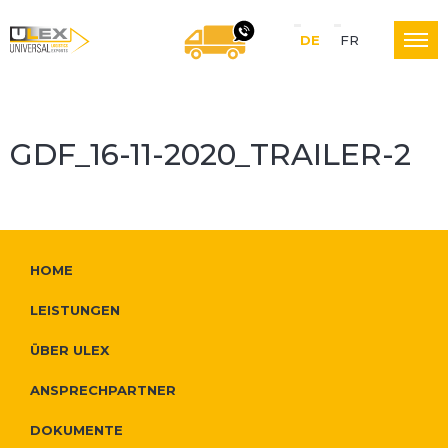
S
DE
FR
U
WIR RUFEN SIE GERNE
p
r
GDF_16-11-2020_TRAILER-2
L
a
c
E
W
h
F
HOME
e
e
o
LEISTUNGEN
X
i
N
o
ÜBER ULEX
t
a
t
ANSPRECHPARTNER
L
e
v
e
DOKUMENTE