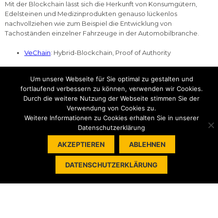
Mit der Blockchain lässt sich die Herkunft von Konsumgütern,
Edelsteinen und Medizinprodukten genauso lückenlos
nachvollziehen wie zum Beispiel die Entwicklung von
Tachoständen einzelner Fahrzeuge in der Automobilbranche.
VeChain
: Hybrid-Blockchain, Proof of Authority
Zertifikate
Um unsere Webseite für Sie optimal zu gestalten und
fortlaufend verbessern zu können, verwenden wir Cookies.
Die Blockchain ist geradezu prädestiniert für die Speicherung
Durch die weitere Nutzung der Webseite stimmen Sie der
fälschungssicherer Zertifikate, Urkunden und Identitäten
Verwendung von Cookies zu.
(Personalien, Führerscheine, …).
Weitere Informationen zu Cookies erhalten Sie in unserer
Datenschutzerklärung
Civic
: öffentliche Blockchain auf Etherium ERC20. Noch
AKZEPTIEREN
ABLEHNEN
Proof of Work, künftig Proof of Stake.
Stacks
: öffentliche Blockchain, Proof of Transfer
DATENSCHUTZERKLÄRUNG
Pharmaindustrie
Gerade der sensible Gesundheitssektor kann von der Sicherheit
und dem detaillierten Rechte-Handling der Blockchain-