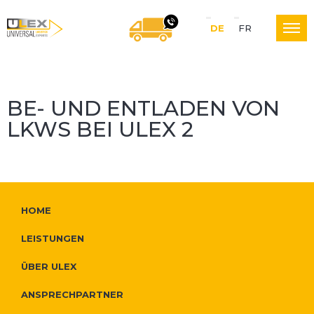
S
DE
FR
U
WIR RUFEN SIE GERNE
p
r
BE- UND ENTLADEN VON
L
a
LKWS BEI ULEX 2
c
E
h
W
e
F
HOME
e
X
N
o
LEISTUNGEN
i
a
o
ÜBER ULEX
t
L
v
t
ANSPRECHPARTNER