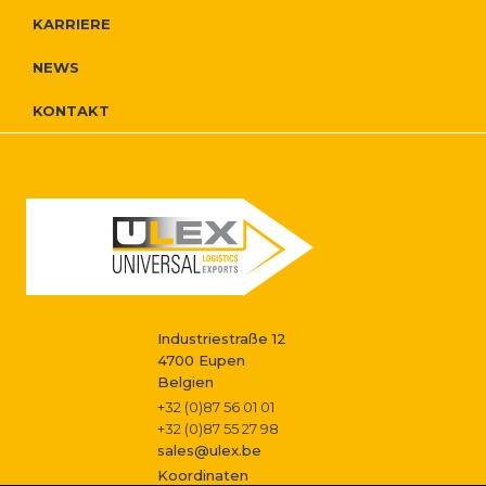
r
i
r
KARRIERE
o
e
g
NEWS
N
I
a
KONTAKT
a
g
n
t
v
f
i
i
i
o
o
g
s
n
a
s
Industriestraße 12
t
4700 Eupen
Belgien
i
t
+32 (0)87 56 01 01
+32 (0)87 55 27 98
o
sales@ulex.be
Koordinaten