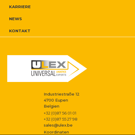
r
i
r
KARRIERE
o
e
g
NEWS
N
I
a
KONTAKT
a
g
n
t
v
f
i
i
i
o
o
g
s
n
a
s
Industriestraße 12
t
4700 Eupen
Belgien
i
t
+32 (0)87 56 01 01
+32 (0)87 55 27 98
o
sales@ulex.be
Koordinaten