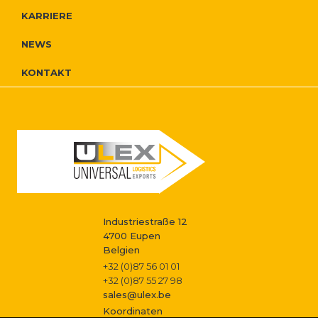
r
i
r
KARRIERE
o
e
g
NEWS
N
I
a
KONTAKT
a
g
n
t
v
f
i
i
i
o
o
g
s
n
a
s
Industriestraße 12
t
4700 Eupen
Belgien
i
t
+32 (0)87 56 01 01
+32 (0)87 55 27 98
o
sales@ulex.be
Koordinaten