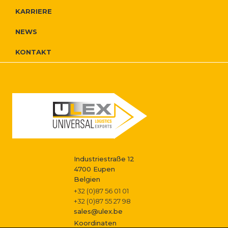
r
i
r
KARRIERE
o
e
g
NEWS
N
I
a
KONTAKT
a
g
n
t
v
f
i
i
i
o
o
g
s
n
a
s
Industriestraße 12
t
4700 Eupen
Belgien
i
t
+32 (0)87 56 01 01
+32 (0)87 55 27 98
o
sales@ulex.be
Koordinaten