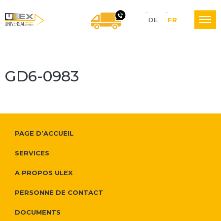
S
DE
FR
U
NOUS VOUS RAPPELON
p
r
GD6-0983
L
a
c
E
P
h
F
PAGE D’ACCUEIL
l
e
o
SERVICES
X
u
N
o
A PROPOS ULEX
s
a
t
PERSONNE DE CONTACT
L
d
v
e
DOCUMENTS