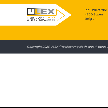
Industriestraße 
4700 Eupen
Belgien
Copyright 2026 ULEX / Realisierung
cloth. kreativburea