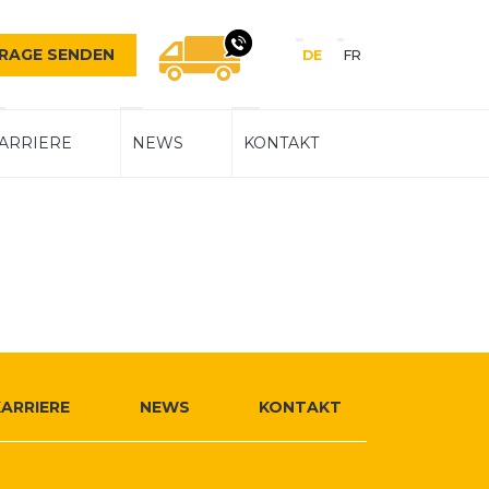
Sprache
RAGE SENDEN
DE
FR
Navigation
WIR RUFEN SIE GERNE Z
ARRIERE
NEWS
KONTAKT
KARRIERE
NEWS
KONTAKT