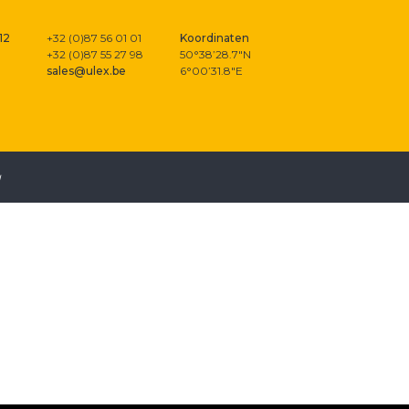
12
+32 (0)87 56 01 01
Koordinaten
+32 (0)87 55 27 98
50°38’28.7″N
sales@ulex.be
6°00’31.8″E
u