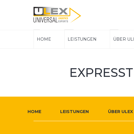
ULEX
Hauptnavigation
HOME
LEISTUNGEN
ÜBER UL
Logistics
EXPRESS
Weitere
Footer
Infos
HOME
LEISTUNGEN
ÜBER ULEX
Navigation