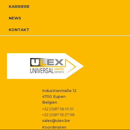
r
i
r
KARRIERE
o
e
g
NEWS
N
I
a
KONTAKT
a
g
n
t
v
f
i
i
i
o
o
g
s
n
a
s
Industriestraße 12
t
4700 Eupen
Belgien
i
t
+32 (0)87 56 01 01
+32 (0)87 55 27 98
o
sales@ulex.be
Koordinaten